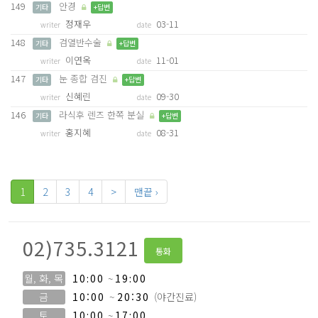
149
안경
기타
+답변
정재우
03-11
writer
date
148
검열반수술
기타
+답변
이연옥
11-01
writer
date
147
눈 종합 검진
기타
+답변
신혜린
09-30
writer
date
146
라식후 렌즈 한쪽 분실
기타
+답변
홍지혜
08-31
writer
date
1
2
3
4
>
맨끝 ›
02)735.3121
통화
월, 화, 목
10:00
~
19:00
금
10:00
~
20:30
(야간진료)
토
10:00
~
17:00