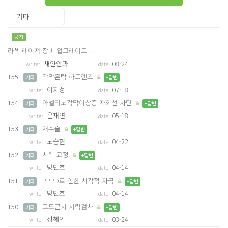
공지
라섹 레이져 장비 업그레이드 …
새얀안과
08-24
writer
date
155
각막혼탁 하드렌즈
기타
+답변
이지성
07-18
writer
date
154
아벨리노각막이상증 자외선 차단
기타
+답변
윤재연
05-18
writer
date
153
재수술
기타
+답변
노승현
04-22
writer
date
152
시력 교정
기타
+답변
방민호
04-14
writer
date
151
PPPD로 인한 시각적 자극
기타
+답변
방민호
04-14
writer
date
150
고도근시 시력검사
기타
+답변
정혜인
03-24
writer
date