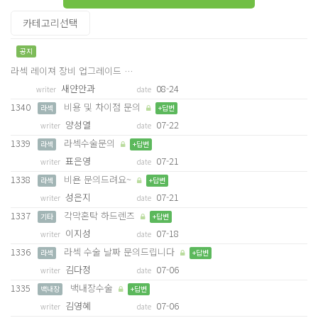
공지
라섹 레이져 장비 업그레이드 …
새얀안과
08-24
writer
date
1340
비용 및 차이점 문의
라섹
+답변
양성열
07-22
writer
date
1339
라섹수술문의
라섹
+답변
표은영
07-21
writer
date
1338
비욘 문의드려요~
라섹
+답변
성은지
07-21
writer
date
1337
각막혼탁 하드렌즈
기타
+답변
이지성
07-18
writer
date
1336
라섹 수술 날짜 문의드립니다
라섹
+답변
김다정
07-06
writer
date
1335
백내장수술
백내장
+답변
김영혜
07-06
writer
date