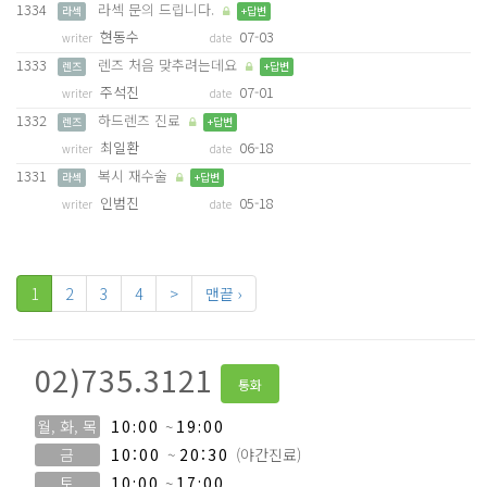
1334
라섹 문의 드립니다.
라섹
+답변
현동수
07-03
writer
date
1333
렌즈 처음 맞추려는데요
렌즈
+답변
주석진
07-01
writer
date
1332
하드렌즈 진료
렌즈
+답변
최일환
06-18
writer
date
1331
복시 재수술
라섹
+답변
인범진
05-18
writer
date
1
2
3
4
>
맨끝 ›
02)735.3121
통화
월, 화, 목
10:00
~
19:00
금
10:00
~
20:30
(야간진료)
토
10:00
~
17:00