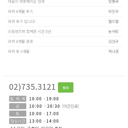
마음이 따뜻해지는 안과
임병국
라섹 6개월 후기
박진우
라섹 후기 입니다!
젤리젤
드림렌즈와 함께한 시간 8년
눈사탕
라섹 6개월 경과
김선규
라섹 후 5개월
차나경
02)735.3121
통화
월, 화, 목
10:00
~
19:00
금
10:00
~
20:30
(야간진료)
토
10:00
~
17:00
점심시간
13:00
~
14:00