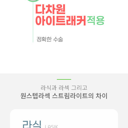
라식과 라섹 그리고
원스텝라섹 스트림라이트의 차이