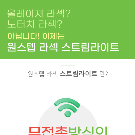
스트림라이트
원스텝 라섹
란?