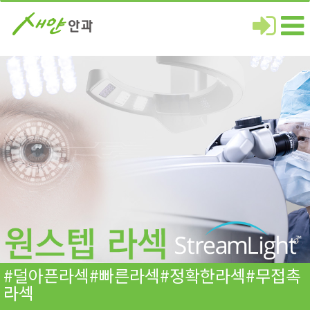
#덜아픈라섹#빠른라섹#정확한라섹#무접촉
라섹