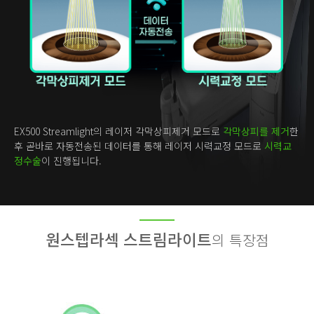
EX500 Streamlight의 레이저 각막상피제거 모드로
각막상피를 제거
한
후 곧바로 자동전송된 데이터를 통해 레이저 시력교정 모드로
시력교
정수술
이 진행됩니다.
원스텝라섹 스트림라이트
의
특장점