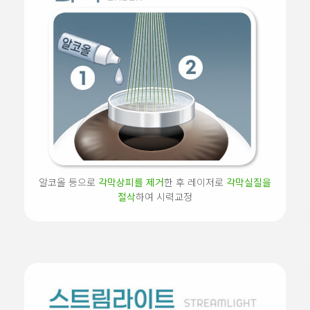
알코올 등으로
각막상피를 제거
한 후 레이저로
각막실질을
절삭
하여 시력교정