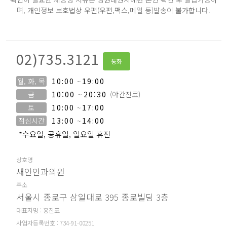
며,
개인정보 보호법상 우편(우편,팩스,메일 등)발송이 불가합니다.
02)735.3121
통화
월, 화, 목
10:00
~
19:00
금
10:00
~
20:30
(야간진료)
토
10:00
~
17:00
점심시간
13:00
~
14:00
*수요일, 공휴일, 일요일 휴진
상호명
새얀안과의원
주소
서울시 종로구 삼일대로 395 종로빌딩 3층
대표자명 : 홍진표
사업자등록번호 : 734-91-00251