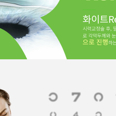
화이트Re
시력교정술 후, 
로 각막두께와 눈
으로 진행
하