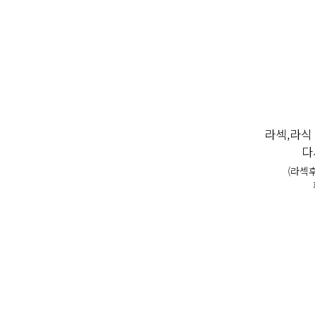
라섹,라식
다
(라섹