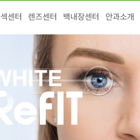
라섹센터
렌즈센터
백내장센터
안과소개