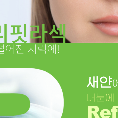
리핏라섹
떨어진 시력에!