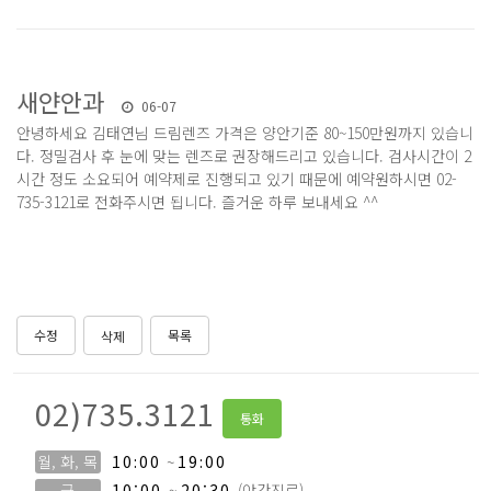
새얀안과
06-07
안녕하세요 김태연님
드림렌즈 가격은 양안기준 80~150만원까지 있습니
다.
정밀검사 후 눈에 맞는 렌즈로 권장해드리고 있습니다.
검사시간이 2
시간 정도 소요되어 예약제로 진행되고 있기 때문에
예약원하시면 02-
735-3121로 전화주시면 됩니다.
즐거운 하루 보내세요 ^^
수정
목록
삭제
02)735.3121
통화
월, 화, 목
10:00
~
19:00
금
10:00
~
20:30
(야간진료)